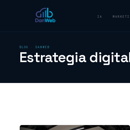
IA
MARKETI
BLOG · DANWEB
Estrategia digita